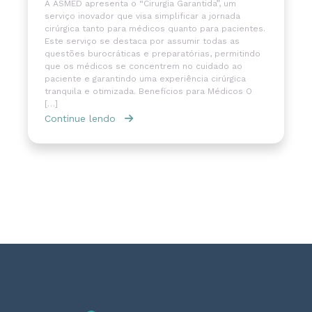
A ASMED apresenta o “Cirurgia Garantida”, um
serviço inovador que visa simplificar a jornada
cirúrgica tanto para médicos quanto para pacientes.
Este serviço se destaca por assumir todas as
questões burocráticas e preparatórias, permitindo
que os médicos se concentrem no cuidado ao
paciente e garantindo uma experiência cirúrgica
tranquila e otimizada. Benefícios para Médicos O
[…]
Continue lendo