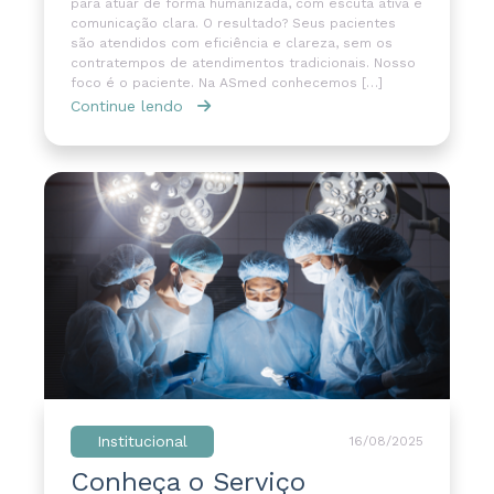
para atuar de forma humanizada, com escuta ativa e
comunicação clara. O resultado? Seus pacientes
são atendidos com eficiência e clareza, sem os
contratempos de atendimentos tradicionais. Nosso
foco é o paciente. Na ASmed conhecemos […]
Continue lendo
Institucional
16/08/2025
Conheça o Serviço