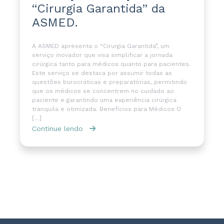
“Cirurgia Garantida” da
ASMED.
A ASMED apresenta o “Cirurgia Garantida”, um
serviço inovador que visa simplificar a jornada
cirúrgica tanto para médicos quanto para pacientes.
Este serviço se destaca por assumir todas as
questões burocráticas e preparatórias, permitindo
que os médicos se concentrem no cuidado ao
paciente e garantindo uma experiência cirúrgica
tranquila e otimizada. Benefícios para Médicos O
[…]
Continue lendo